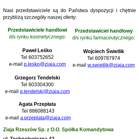
Nasi przedstawiciele są do Państwa dyspozycji i chętnie
przybliżą szczegóły naszej oferty:
Przedstawiciele handlowi
Przedstawiciel handlowy
d/s rynku kosmetycznego:
d/s rynku farmaceutycznego:
Paweł Leśko
Wojciech Świetlik
Tel 603752652
Tel 609787974
e-mail
p.lesko@ziaja.com
e-mail
w.swietlik@ziaja.com
Grzegorz Tendelski
Tel 603304300
e-mail
g.tendelski@ziaja.com
Agata Przepłata
Tel 886088143
e-mail
a.przeplata@ziaja.com
Ziaja Rzeszów Sp. z O.O. Spółka Komandytowa
ul. Technologiczna 42,